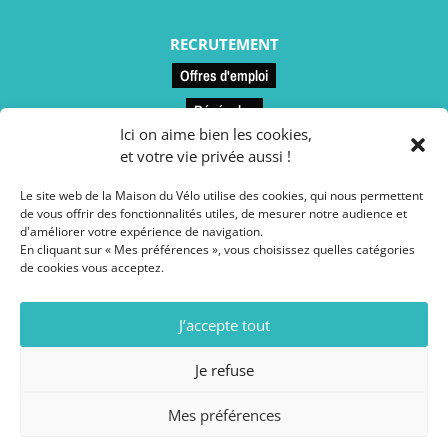
RECRUTEMENT
Offres d'emploi
Bénévoles
Ici on aime bien les cookies,
et votre vie privée aussi !
LIENS UTILES
Le site web de la Maison du Vélo utilise des cookies, qui nous permettent
Contact et accès
de vous offrir des fonctionnalités utiles, de mesurer notre audience et
d'améliorer votre expérience de navigation.
Le restaurant
En cliquant sur « Mes préférences », vous choisissez quelles catégories
de cookies vous acceptez.
Conseils vélo
Espace presse
J’accepte tout
Adhésion
Je refuse
Mes préférences
Mentions légales
// Site web réalisé par l’
Agence
SAMBA