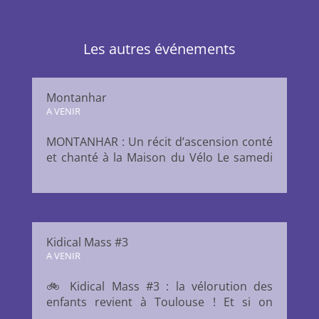
Les autres événements
Montanhar
A VENIR
MONTANHAR : Un récit d’ascension conté
et chanté à la Maison du Vélo Le samedi
20 juin à 20 heures, la Maison du Vélo
Toulouse accueille la compagnie
MégaSuperThéâtre pour une
représentation de MONTANHAR, un
spectacle entre récit, chant polyphonique
Kidical Mass #3
et quête...
A VENIR
🚲 Kidical Mass #3 : la vélorution des
enfants revient à Toulouse ! Et si on
laissait vraiment de la place aux enfants