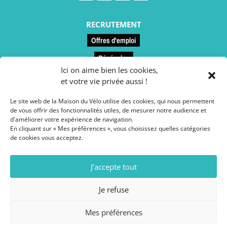
RECRUTEMENT
Offres d'emploi
Bénévoles
Ici on aime bien les cookies,
et votre vie privée aussi !
LIENS UTILES
Le site web de la Maison du Vélo utilise des cookies, qui nous permettent
Contact et accès
de vous offrir des fonctionnalités utiles, de mesurer notre audience et
d'améliorer votre expérience de navigation.
Le restaurant
En cliquant sur « Mes préférences », vous choisissez quelles catégories
de cookies vous acceptez.
Conseils vélo
Espace presse
J’accepte tout
Adhésion
Je refuse
Mes préférences
Mentions légales
// Site web réalisé par l’
Agence
SAMBA