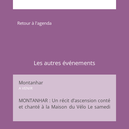
Retour à l'agenda
Les autres événements
Montanhar
A VENIR
MONTANHAR : Un récit d’ascension conté
et chanté à la Maison du Vélo Le samedi
20 juin à 20 heures, la Maison du Vélo
Toulouse accueille la compagnie
MégaSuperThéâtre pour une