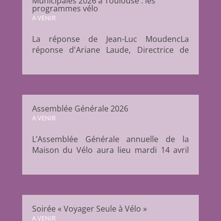
Municipales 2026 à Toulouse : les
moment...
programmes vélo
A VENIR
La réponse de Jean-Luc MoudencLa
réponse d'Ariane Laude, Directrice de
campagne Demain Toulouse 1- Comment
souhaitez-vous promouvoir l’usage du
vélo dans l’aire urbaine au-delà des
aménagements de voirie ? Au delà des
aménagements de voirie, nous prévoyons
Assemblée Générale 2026
les...
A VENIR
L’Assemblée Générale annuelle de la
Maison du Vélo aura lieu mardi 14 avril
2026 à 18h30 à la Maison du Vélo.
Moment important de la vie associative,
l’AG permet de revenir sur les actions
menées au cours de l’année écoulée, de
présenter les perspectives à venir et de...
Soirée « Voyager Seule à Vélo »
A VENIR