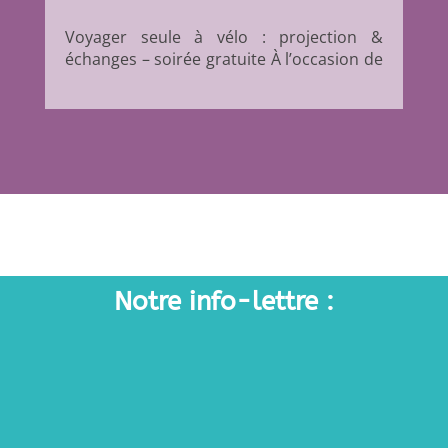
Voyager seule à vélo : projection &
échanges – soirée gratuite À l’occasion de
la Journée Internationale des Droits des
Femmes, la Maison du Vélo propose une
soirée autour du voyage à vélo en solo,
pensée comme un temps d’inspiration, de
partage et de...
Notre info-lettre :