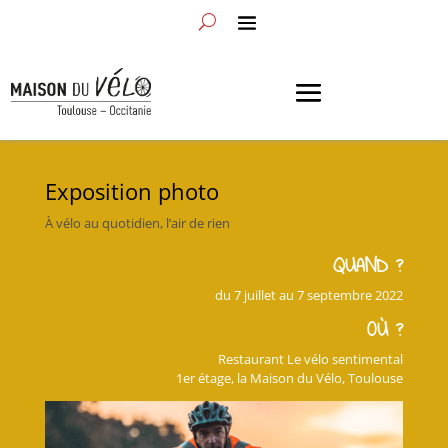
Exposition photo
À vélo au quotidien, l’air de rien
QUAND ?
du 7 juillet au 7 septembre 2022
OÙ ?
Restaurant Le vélo sentimental
1er étage, la Maison du Vélo, Toulouse