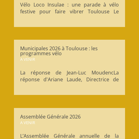
Vélo Loco Insulae : une parade à vélo
festive pour faire vibrer Toulouse Le
dimanche 17 mai, on t’embarque pour
une virée pas comme les autres : une
grande parade à vélo, musicale et
joyeuse, pour relier l’Île du Ramier aux
Jardins du Muséum à Borderouge 🌿 Un
Municipales 2026 à Toulouse : les
moment...
programmes vélo
A VENIR
La réponse de Jean-Luc MoudencLa
réponse d'Ariane Laude, Directrice de
campagne Demain Toulouse 1- Comment
souhaitez-vous promouvoir l’usage du
vélo dans l’aire urbaine au-delà des
aménagements de voirie ? Au delà des
aménagements de voirie, nous prévoyons
Assemblée Générale 2026
les...
A VENIR
L’Assemblée Générale annuelle de la