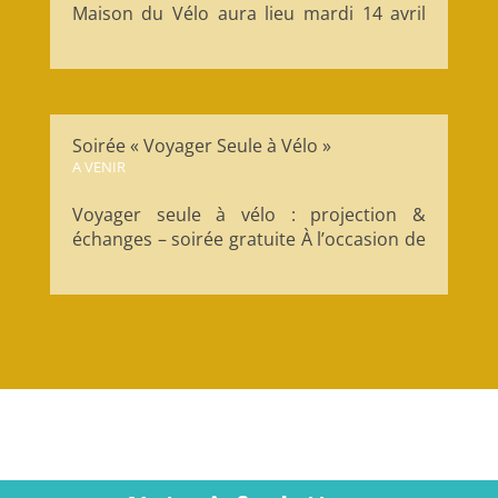
Maison du Vélo aura lieu mardi 14 avril
2026 à 18h30 à la Maison du Vélo.
Moment important de la vie associative,
l’AG permet de revenir sur les actions
menées au cours de l’année écoulée, de
présenter les perspectives à venir et de...
Soirée « Voyager Seule à Vélo »
A VENIR
Voyager seule à vélo : projection &
échanges – soirée gratuite À l’occasion de
la Journée Internationale des Droits des
Femmes, la Maison du Vélo propose une
soirée autour du voyage à vélo en solo,
pensée comme un temps d’inspiration, de
partage et de...