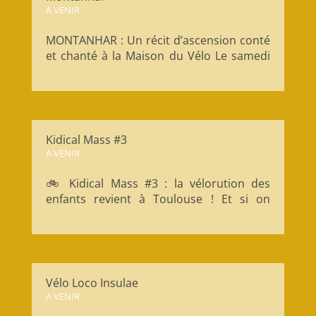
A VENIR
MONTANHAR : Un récit d’ascension conté
et chanté à la Maison du Vélo Le samedi
20 juin à 20 heures, la Maison du Vélo
Toulouse accueille la compagnie
MégaSuperThéâtre pour une
représentation de MONTANHAR, un
spectacle entre récit, chant polyphonique
Kidical Mass #3
et quête...
A VENIR
🚲 Kidical Mass #3 : la vélorution des
enfants revient à Toulouse ! Et si on
laissait vraiment de la place aux enfants
en ville ? La Kidical Mass, c’est une parade
à vélo pensée pour les plus jeunes. Mais
également ouverte à toutes celles et ceux
qui rêvent d’une ville...
Vélo Loco Insulae
A VENIR