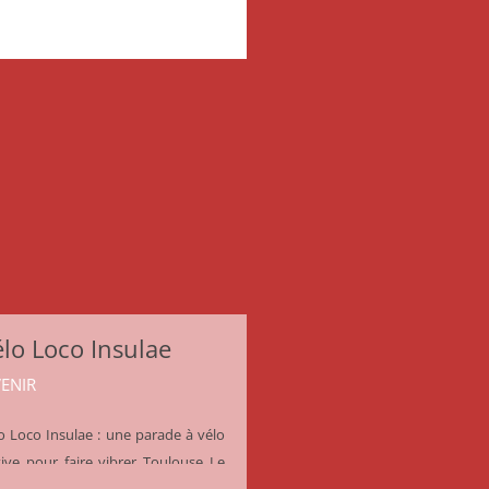
lo Loco Insulae
VENIR
o Loco Insulae : une parade à vélo
tive pour faire vibrer Toulouse Le
anche 17 mai, on t’embarque pour