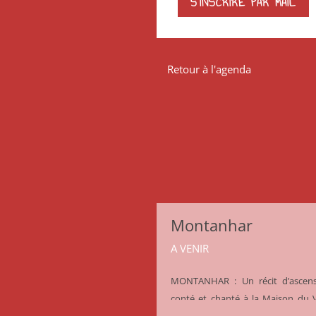
S'INSCRIRE PAR MAIL
Retour à l'agenda
Montanhar
A VENIR
MONTANHAR : Un récit d’ascens
conté et chanté à la Maison du 
Le samedi 20 juin à 20 heures