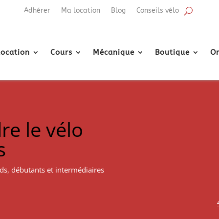
Adhérer
Ma location
Blog
Conseils vélo
Location
Cours
Mécanique
Boutique
Or
re le vélo
s
nds, débutants et intermédiaires