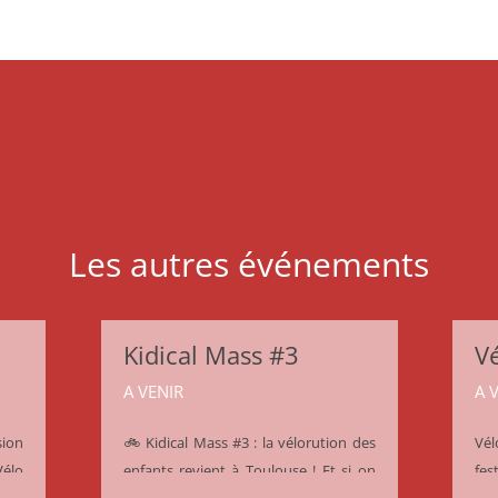
Les autres événements
Kidical Mass #3
Vé
A VENIR
A 
ion
🚲 Kidical Mass #3 : la vélorution des
Vél
Vélo
enfants revient à Toulouse ! Et si on
fes
, la
laissait vraiment de la place aux
dim