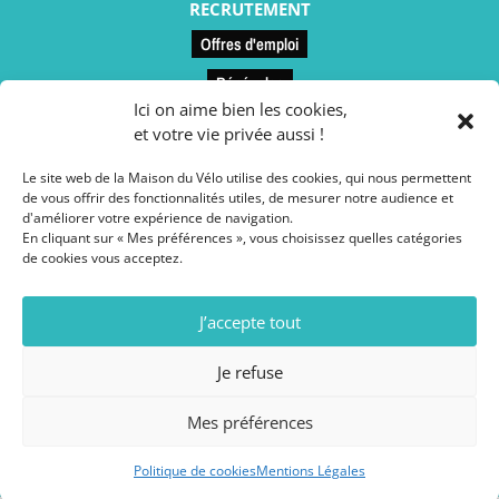
RECRUTEMENT
Offres d'emploi
Bénévoles
Ici on aime bien les cookies,
et votre vie privée aussi !
LIENS UTILES
Le site web de la Maison du Vélo utilise des cookies, qui nous permettent
Contact et accès
de vous offrir des fonctionnalités utiles, de mesurer notre audience et
d'améliorer votre expérience de navigation.
Le restaurant
En cliquant sur « Mes préférences », vous choisissez quelles catégories
de cookies vous acceptez.
Conseils vélo
Espace presse
J’accepte tout
Adhésion
Je refuse
Mes préférences
Mentions légales
// Site web réalisé par l’
Agence
SAMBA
Politique de cookies
Mentions Légales