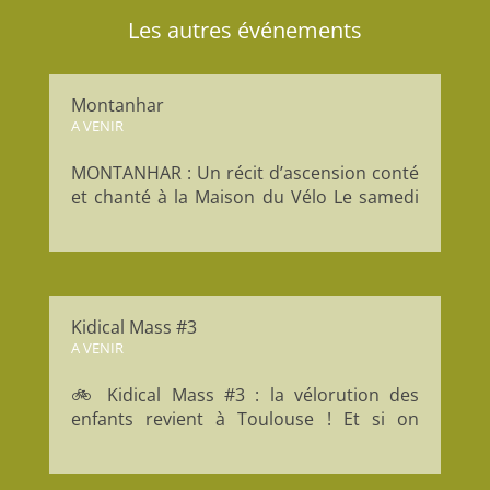
Les autres événements
Montanhar
A VENIR
MONTANHAR : Un récit d’ascension conté
et chanté à la Maison du Vélo Le samedi
20 juin à 20 heures, la Maison du Vélo
Toulouse accueille la compagnie
MégaSuperThéâtre pour une
représentation de MONTANHAR, un
spectacle entre récit, chant polyphonique
Kidical Mass #3
et quête...
A VENIR
🚲 Kidical Mass #3 : la vélorution des
enfants revient à Toulouse ! Et si on
laissait vraiment de la place aux enfants
en ville ? La Kidical Mass, c’est une parade