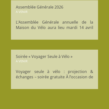
aménagements de voirie, nous prévoyons
Assemblée Générale 2026
les...
A VENIR
L’Assemblée Générale annuelle de la
Maison du Vélo aura lieu mardi 14 avril
2026 à 18h30 à la Maison du Vélo.
Moment important de la vie associative,
l’AG permet de revenir sur les actions
menées au cours de l’année écoulée, de
présenter les perspectives à venir et de...
Soirée « Voyager Seule à Vélo »
A VENIR
Voyager seule à vélo : projection &
échanges – soirée gratuite À l’occasion de
la Journée Internationale des Droits des
Femmes, la Maison du Vélo propose une
soirée autour du voyage à vélo en solo,
pensée comme un temps d’inspiration, de
partage et de...