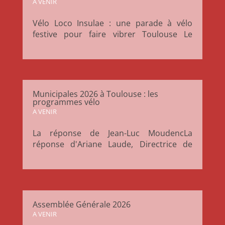
A VENIR
Vélo Loco Insulae : une parade à vélo
festive pour faire vibrer Toulouse Le
dimanche 17 mai, on t’embarque pour
une virée pas comme les autres : une
grande parade à vélo, musicale et
joyeuse, pour relier l’Île du Ramier aux
Jardins du Muséum à Borderouge 🌿 Un
Municipales 2026 à Toulouse : les
moment...
programmes vélo
A VENIR
La réponse de Jean-Luc MoudencLa
réponse d'Ariane Laude, Directrice de
campagne Demain Toulouse 1- Comment
souhaitez-vous promouvoir l’usage du
vélo dans l’aire urbaine au-delà des
aménagements de voirie ? Au delà des
aménagements de voirie, nous prévoyons
Assemblée Générale 2026
les...
A VENIR