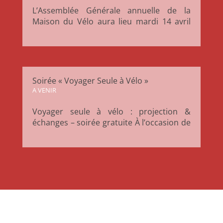
L’Assemblée Générale annuelle de la
Maison du Vélo aura lieu mardi 14 avril
2026 à 18h30 à la Maison du Vélo.
Moment important de la vie associative,
l’AG permet de revenir sur les actions
menées au cours de l’année écoulée, de
présenter les perspectives à venir et de...
Soirée « Voyager Seule à Vélo »
A VENIR
Voyager seule à vélo : projection &
échanges – soirée gratuite À l’occasion de
la Journée Internationale des Droits des
Femmes, la Maison du Vélo propose une
soirée autour du voyage à vélo en solo,
pensée comme un temps d’inspiration, de
partage et de...