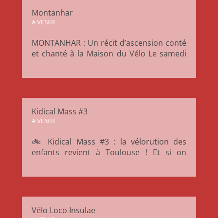
Montanhar
A VENIR
MONTANHAR : Un récit d’ascension conté
et chanté à la Maison du Vélo Le samedi
20 juin à 20 heures, la Maison du Vélo
Toulouse accueille la compagnie
MégaSuperThéâtre pour une
représentation de MONTANHAR, un
spectacle entre récit, chant polyphonique
Kidical Mass #3
et quête...
A VENIR
🚲 Kidical Mass #3 : la vélorution des
enfants revient à Toulouse ! Et si on
laissait vraiment de la place aux enfants
en ville ? La Kidical Mass, c’est une parade
à vélo pensée pour les plus jeunes. Mais
également ouverte à toutes celles et ceux
qui rêvent d’une ville...
Vélo Loco Insulae