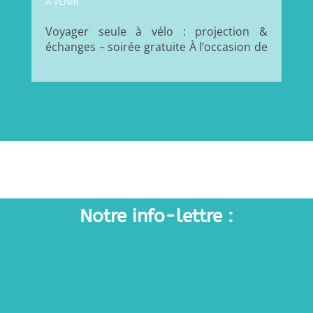
A VENIR
Voyager seule à vélo : projection &
échanges – soirée gratuite À l’occasion de
la Journée Internationale des Droits des
Femmes, la Maison du Vélo propose une
soirée autour du voyage à vélo en solo,
pensée comme un temps d’inspiration, de
partage et de...
Notre info-lettre :