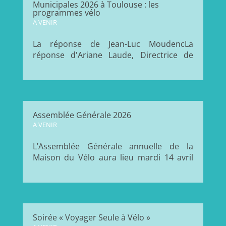
Municipales 2026 à Toulouse : les
moment...
programmes vélo
A VENIR
La réponse de Jean-Luc MoudencLa
réponse d'Ariane Laude, Directrice de
campagne Demain Toulouse 1- Comment
souhaitez-vous promouvoir l’usage du
vélo dans l’aire urbaine au-delà des
aménagements de voirie ? Au delà des
aménagements de voirie, nous prévoyons
Assemblée Générale 2026
les...
A VENIR
L’Assemblée Générale annuelle de la
Maison du Vélo aura lieu mardi 14 avril
2026 à 18h30 à la Maison du Vélo.
Moment important de la vie associative,
l’AG permet de revenir sur les actions
menées au cours de l’année écoulée, de
présenter les perspectives à venir et de...
Soirée « Voyager Seule à Vélo »