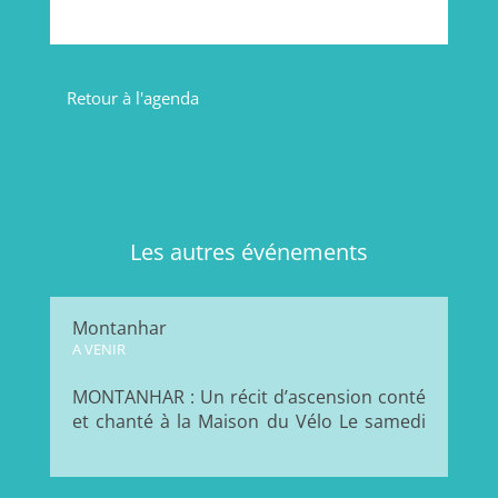
Retour à l'agenda
Les autres événements
Montanhar
A VENIR
MONTANHAR : Un récit d’ascension conté
et chanté à la Maison du Vélo Le samedi
20 juin à 20 heures, la Maison du Vélo
Toulouse accueille la compagnie
MégaSuperThéâtre pour une